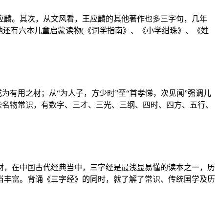
应麟。其次，从文风看，王应麟的其他著作也多三字句，几年
他还有六本儿童启蒙读物(《词学指南》、《小学绀珠》、《姓
为有用之材；从“为人子，方少时”至“首孝悌，次见闻”强调儿
些名物常识，有数字、三才、三光、三纲、四时、四方、五行、
教材，在中国古代经典当中，三字经是最浅显易懂的读本之一，历
当丰富。背诵《三字经》的同时，就了解了常识、传统国学及历