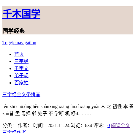
千木国学
国学经典
Toggle navigation
首页
三字经
千字文
弟子规
百家姓
三字经全文带拼音
rén zhī chūxìng běn shànxìng xiāng jìnxí xiāng yuǎn人 之 初性 
zhù昔 孟 母择 邻 处子 不 学断 机 杼d...……
分类：
作者：
时间：2021-11-24
浏览：634
评论：
0
阅读全文
三字经作者