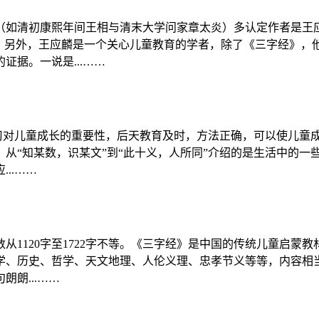
（如清初康熙年间王相与清末大学问家章太炎）多认定作者是王
。另外，王应麟是一个关心儿童教育的学者，除了《三字经》，
据。一说是...……
习对儿童成长的重要性，后天教育及时，方法正确，可以使儿童成
从“知某数，识某文”到“此十义，人所同”介绍的是生活中的一
..……
从1120字至1722字不等。《三字经》是中国的传统儿童启蒙
学、历史、哲学、天文地理、人伦义理、忠孝节义等等，内容相
朗...……