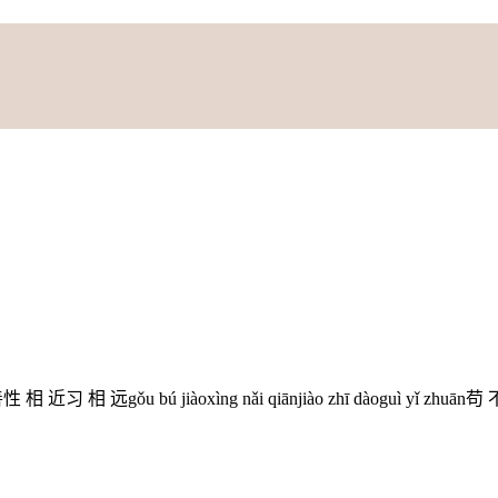
本 善性 相 近习 相 远gǒu bú jiàoxìng nǎi qiānjiào zhī dàoguì yǐ zhu