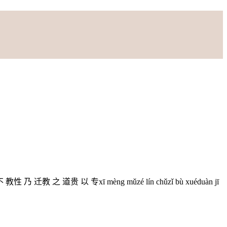
ān苟 不 教性 乃 迁教 之 道贵 以 专xī mèng mǔzé lín chǔzǐ bù xuéduàn jī