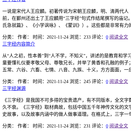
一说是宋代人王应麟。初著传说为宋朝王应麟，明、清两代人
前，在鄞州还出土了王应麟用“三字经”句式作结尾撰写的庙记
氏急就篇》、《小学讽咏》、《蒙训》）。这些都是非常有力的证
分类：
作者：
时间：2021-11-24
浏览：233
评论：
0
阅读全文
三字经内容简介
从“人之初，性本善”到“人不学，不知义”，讲述的是教育和学
童要懂礼仪要孝敬父母、尊敬兄长，并举了黄香和孔融的例子；
五常、六谷、六畜、七情、八音、九族、十义，方方面面，一应.
分类：
作者：
时间：2021-11-24
浏览：245
评论：
0
阅读全文
三字经渊源
《三字经》是我国不可多得的宝贵遗产，有不同版本，全文字数
久不衰。《三字经》取材典故，包括中国五千年神传文化的文
史故事，以及故事内涵中的做人做事道理。在格式上，三字一句朗
分类：
作者：
时间：2021-11-24
浏览：231
评论：
0
阅读全文